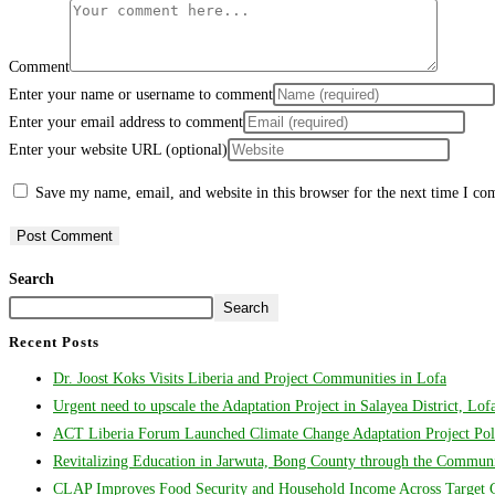
Comment
Enter your name or username to comment
Enter your email address to comment
Enter your website URL (optional)
Save my name, email, and website in this browser for the next time I c
Search
Search
Recent Posts
Dr. Joost Koks Visits Liberia and Project Communities in Lofa
Urgent need to upscale the Adaptation Project in Salayea District, Lo
ACT Liberia Forum Launched Climate Change Adaptation Project Poli
Revitalizing Education in Jarwuta, Bong County through the Communit
CLAP Improves Food Security and Household Income Across Target Co