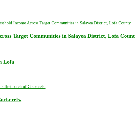
oss Target Communities in Salayea District, Lofa Count
n Lofa
Cockerels.