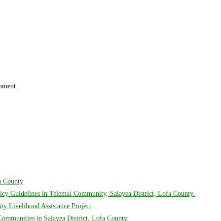
omment.
fa County
cy Guidelines in Telemai Community, Salayea District, Lofa County.
y Livelihood Assistance Project
mmunities in Salayea District, Lofa County.