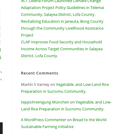
ACT Liberia Forum Launched Climate Change
Adaptation Project Policy Guidelines in Telemai
区
Community, Salayea District, Lofa County.
区
Revitalizing Education in Jarwuta, Bong County
报
through the Community Livelihood Assistance
报
Project
报
CLAP Improves Food Security and Household
Income Across Target Communities in Salayea
赔
District, Lofa County.
钱
小
Recent Comments
小
Martin S Varney
on
Vegetable, and Low-Land Rice
Preparation in Sucromu Community.
teppichreinigung München
on
Vegetable, and Low-
Land Rice Preparation in Sucromu Community.
A WordPress Commenter
on
Bread to the World
Sustainable Farming Initiative