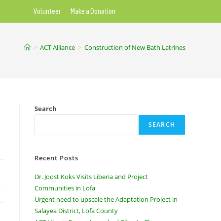
Volunteer
Make a Donation
>
ACT Alliance
>
Construction of New Bath Latrines
Search
SEARCH
Recent Posts
Dr. Joost Koks Visits Liberia and Project
Communities in Lofa
Urgent need to upscale the Adaptation Project in
Salayea District, Lofa County